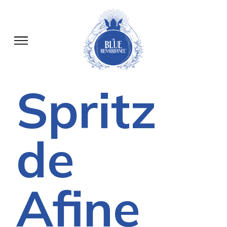
Spritz
de
Afine