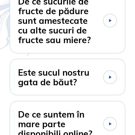
De ce sucurile de
fructe de pădure
sunt amestecate
cu alte sucuri de
fructe sau miere?
Este sucul nostru
gata de băut?
De ce suntem în
mare parte
100%
100%
disponibili online?